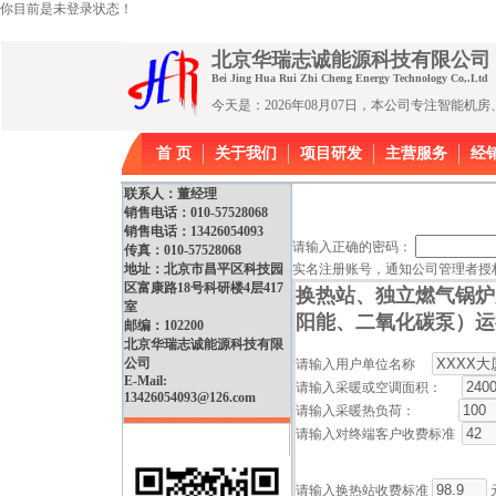
你目前是未登录状态！
北京华瑞志诚能源科技有限公
Bei Jing Hua Rui Zhi Cheng Energy Technology Co,.Ltd
今天是：2026年08月07日，本公司专注智能
首 页
关于我们
项目研发
主营服务
经
联系人：董经理
销售电话：010-57528068
销售电话：13426054093
请输入正确的密码：
传真：010-57528068
地址：北京市昌平区科技园
实名注册账号，通知公司管理者授
区富康路18号科研楼4层417
换热站、独立燃气锅炉
室
阳能、二氧化碳泵）运
邮编：102200
北京华瑞志诚能源科技有限
公司
请输入用户单位名称
E-Mail:
请输入采暖或空调面积：
13426054093@126.com
请输入采暖热负荷：
请输入对终端客户收费标准
请输入换热站收费标准