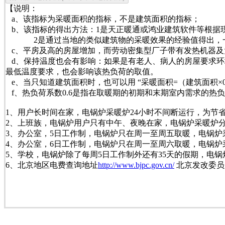
【说明：
a、该指标为采暖面积的指标，不是建筑面积的指标；
b、该指标的得出方法：1是天正暖通或鸿业建筑软件等根据
2是通过当地的类似建筑物的采暖效果的经验值得出，一般北
c、平房及高的房屋增加，而劳动密集型厂子带有发热机器及
d、保持温度也会有影响：如果是有老人、病人的房屋要求环境
最低温度要求，也会影响该热负荷的取值。
e、当只知道建筑面积时，也可以用 “采暖面积=（建筑面积×
f、热负荷系数0.6是指在取暖期的初期和末期室内需求的热负
1、用户长时间在家，电锅炉采暖炉24小时不间断运行，为节省
2、上班族，电锅炉用户只有中午、夜晚在家，电锅炉采暖炉分3
3、办公室，5日工作制，电锅炉只在周一至周五取暖，电锅炉采暖
4、办公室，6日工作制，电锅炉只在周一至周六取暖，电锅炉采暖
5、学校，电锅炉除了每周5日工作制外还有35天的假期，电锅炉采暖
6、北京地区电费查询地址
http://www.bjpc.gov.cn/
北京发改委员