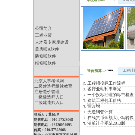
系统展示---
公司简介
工程业绩
人才及专家库建设
盖房啦A软件
装修啦软件
维修啦软件
工程计算
造价预算--
北京人事考试网
工程招投标工作流程
二级建造师继续教育
各行业毛利率曝光
注册造价管理
一个投标经理的标书检查
一级建造师入口
建筑工程包工价格
二级建造师入口
营改增
无逢钢管计算
联系人：董经理
在线货币金额大小写转换
销售电话：010-57528068
清单计价规范2013版
销售电话：13426054093
传真：010-57528068