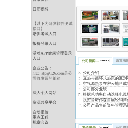
日历提醒
【以下为研发软件测试
接口】
培训考试入口
报价登录入口
活着APP健康管理登录
入口
政策法规-
公司新闻---
企业公告：
公司介绍
hrzc_sfp@126.com是公
直热与循环式热泵的区别
司收发票的邮箱
空气源热泵在密云地区成
公司部分业绩
法人个人网站
根据总功率自动选择电缆
祝贺音诺伟森首届经销商
资源共享平台
公司产品售前资料管理系
自动报价
重点工程
规章会议
公司资质-