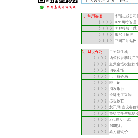
大数据的定义与特点
.
1、常用连接：
华瑞志诚公司
》》》》
B2B网站管理
》》》》
客户授权下载
》》》》
康尼什锅炉
》》》》
中国加油站网
3、财祱办公：
二维码生成
》》》》
增值税发票认证
》》》》
航天金锐税控软
》》》》
四板市场
》》》》
电子税务局
》》》》
随手记
》》》》
浦发银行
》》》》
全球电子采购
》》》》
盛世物联
》》》》
慧讯网[查设备价
》》》》
根据文字生成视
》》》》
PPT自动生成
》》》》
400电话
》》》》
鑫方盛询价