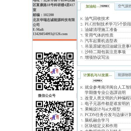
地址：北京市昌平区科技园
区富康路18号科研楼4层417
空气源热
加油站---
室
邮编：102200
油气回收技术
北京华瑞志诚能源科技有限
PLC控制技术学习5个阶
公司
E-Mail:
油罐清理施工准备
13426054093@126.com
常用气体的性质
汽车起重机选型表
吊装原罐池旧油罐注意事
沙特二期包装注意事项
增项协议写法
能源物联
计算机与AI发展---
就业参考南洋闽台人工智能
学期微专业公选課说明
微信公众号
改变人类文明的六种编程
电子元器件都是谁发明的
果蝇设计与ai大模型
PCDN任务分发与边缘计
脑机融合学习
区块链定义和作用