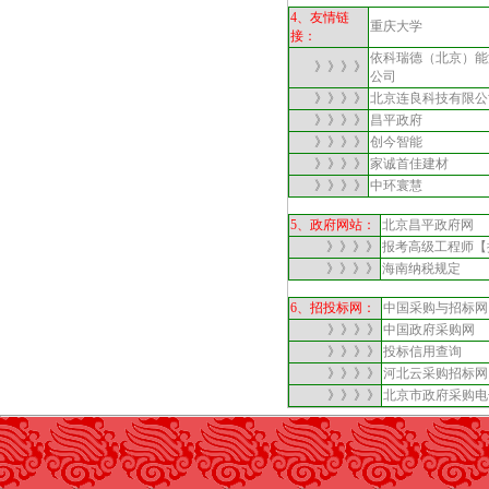
4、友情链
重庆大学
接：
依科瑞德（北京）能
》》》》
公司
》》》》
北京连良科技有限公
》》》》
昌平政府
》》》》
创今智能
》》》》
家诚首佳建材
》》》》
中环寰慧
5、政府网站：
北京昌平政府网
》》》》
报考高级工程师【
》》》》
海南纳税规定
6、招投标网：
中国采购与招标网
》》》》
中国政府采购网
》》》》
投标信用查询
》》》》
河北云采购招标网
》》》》
北京市政府采购电